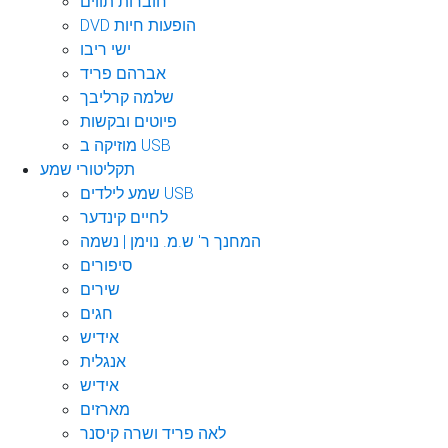
חוברות תווים
DVD הופעות חיות
ישי ריבו
אברהם פריד
שלמה קרליבך
פיוטים ובקשות
מוזיקה ב USB
תקליטורי שמע
שמע לילדים USB
לחיים קינדער
המחנך ר' ש.מ. נוימן | נשמה
סיפורים
שירים
חגים
אידיש
אנגלית
אידיש
מארזים
לאה פריד ושרה קיסנר