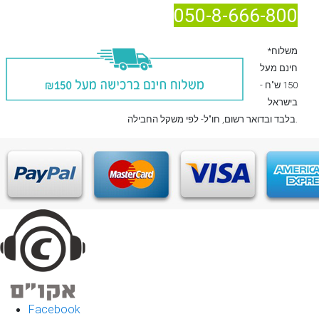
050-8-666-800
*משלוח
חינם מעל
150 ש"ח -
בישראל
, חו"ל- לפי משקל החבילה.
בלבד
ובדואר רשום
Facebook