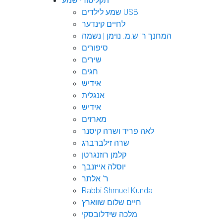
תקליטורי שמע
שמע לילדים USB
לחיים קינדער
המחנך ר' ש.מ. נוימן | נשמה
סיפורים
שירים
חגים
אידיש
אנגלית
אידיש
מארזים
לאה פריד ושרה קיסנר
שרה זילברברג
קלמן רוזנגרטן
יוסלה אייזנבך
ר' אלתר
Rabbi Shmuel Kunda
חיים שלום שווארץ
מלכה שידלובסקי