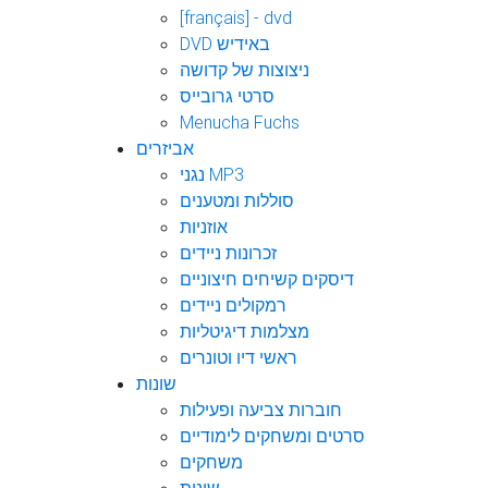
[français] - dvd
DVD באידיש
ניצוצות של קדושה
סרטי גרובייס
Menucha Fuchs
אביזרים
נגני MP3
סוללות ומטענים
אוזניות
זכרונות ניידים
דיסקים קשיחים חיצוניים
רמקולים ניידים
מצלמות דיגיטליות
ראשי דיו וטונרים
שונות
חוברות צביעה ופעילות
סרטים ומשחקים לימודיים
משחקים