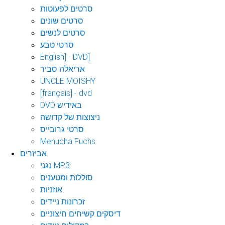
סרטים לפעוטות
סרטים שונים
סרטים לנשים
סרטי טבע
English] - DVD]
אריאלה סביר
UNCLE MOISHY
[français] - dvd
DVD באידיש
ניצוצות של קדושה
סרטי גרובייס
Menucha Fuchs
אביזרים
נגני MP3
סוללות ומטענים
אוזניות
זכרונות ניידים
דיסקים קשיחים חיצוניים