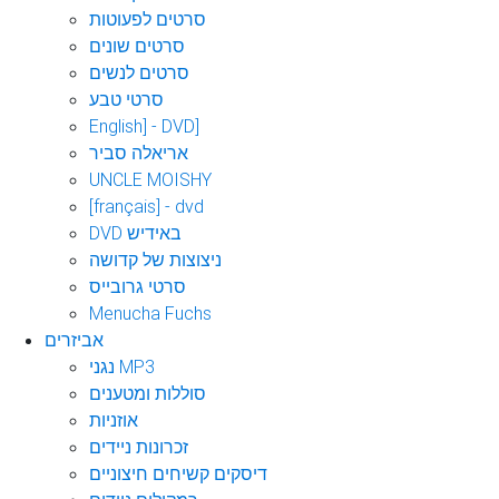
סרטים לפעוטות
סרטים שונים
סרטים לנשים
סרטי טבע
English] - DVD]
אריאלה סביר
UNCLE MOISHY
[français] - dvd
DVD באידיש
ניצוצות של קדושה
סרטי גרובייס
Menucha Fuchs
אביזרים
נגני MP3
סוללות ומטענים
אוזניות
זכרונות ניידים
דיסקים קשיחים חיצוניים