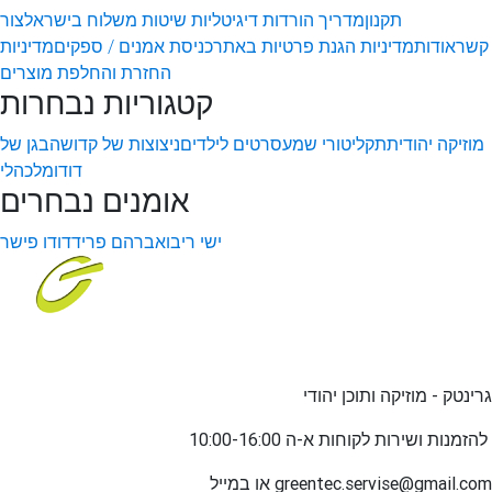
תקנון
מדריך הורדות דיגיטליות
שיטות משלוח בישראל
צור
קשר
אודות
מדיניות הגנת פרטיות באתר
כניסת אמנים / ספקים
מדיניות
החזרת והחלפת מוצרים
קטגוריות נבחרות
מוזיקה יהודית
תקליטורי שמע
סרטים לילדים
ניצוצות של קדושה
בגן של
דודו
מלכהלי
אומנים נבחרים
ישי ריבו
אברהם פריד
דודו פישר
גרינטק - מוזיקה ותוכן יהודי
שירות לקוחות א-ה 10:00-16:00
להזמנות ו
greentec.servise@gmail.com
או במייל