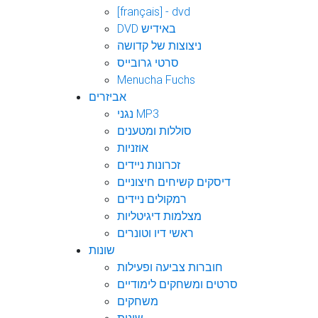
[français] - dvd
DVD באידיש
ניצוצות של קדושה
סרטי גרובייס
Menucha Fuchs
אביזרים
נגני MP3
סוללות ומטענים
אוזניות
זכרונות ניידים
דיסקים קשיחים חיצוניים
רמקולים ניידים
מצלמות דיגיטליות
ראשי דיו וטונרים
שונות
חוברות צביעה ופעילות
סרטים ומשחקים לימודיים
משחקים