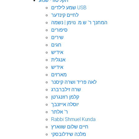
תקליטורי שמע
שמע לילדים USB
לחיים קינדער
המחנך ר' ש.מ. נוימן | נשמה
סיפורים
שירים
חגים
אידיש
אנגלית
אידיש
מארזים
לאה פריד ושרה קיסנר
שרה זילברברג
קלמן רוזנגרטן
יוסלה אייזנבך
ר' אלתר
Rabbi Shmuel Kunda
חיים שלום שווארץ
מלכה שידלובסקי