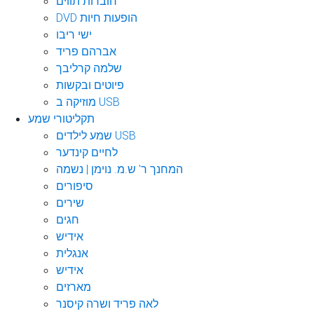
חוברות תווים
DVD הופעות חיות
ישי ריבו
אברהם פריד
שלמה קרליבך
פיוטים ובקשות
מוזיקה ב USB
תקליטורי שמע
שמע לילדים USB
לחיים קינדער
המחנך ר' ש.מ. נוימן | נשמה
סיפורים
שירים
חגים
אידיש
אנגלית
אידיש
מארזים
לאה פריד ושרה קיסנר