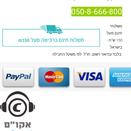
050-8-666-800
*משלוח
חינם מעל
150 ש"ח -
בישראל
, חו"ל- לפי משקל החבילה.
בלבד
ובדואר רשום