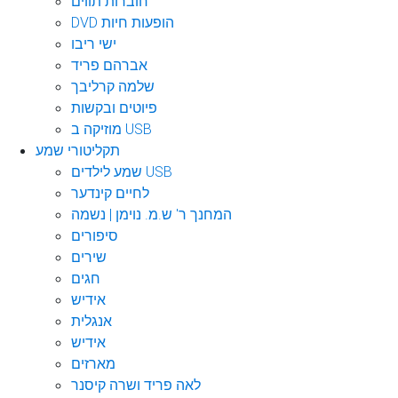
חוברות תווים
DVD הופעות חיות
ישי ריבו
אברהם פריד
שלמה קרליבך
פיוטים ובקשות
מוזיקה ב USB
תקליטורי שמע
שמע לילדים USB
לחיים קינדער
המחנך ר' ש.מ. נוימן | נשמה
סיפורים
שירים
חגים
אידיש
אנגלית
אידיש
מארזים
לאה פריד ושרה קיסנר