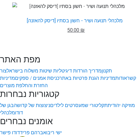
מלכהלי תנועה ושיר - חשון בסתיו [דיסק להאזנה]
50.00 ₪
מפת האתר
תקנון
מדריך הורדות דיגיטליות
שיטות משלוח בישראל
צור
קשר
אודות
מדיניות הגנת פרטיות באתר
כניסת אמנים / ספקים
מדיניות
החזרת והחלפת מוצרים
קטגוריות נבחרות
מוזיקה יהודית
תקליטורי שמע
סרטים לילדים
ניצוצות של קדושה
בגן של
דודו
מלכהלי
אומנים נבחרים
ישי ריבו
אברהם פריד
דודו פישר