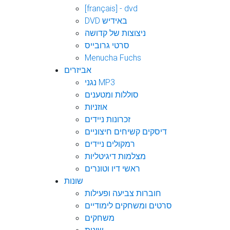
[français] - dvd
DVD באידיש
ניצוצות של קדושה
סרטי גרובייס
Menucha Fuchs
אביזרים
נגני MP3
סוללות ומטענים
אוזניות
זכרונות ניידים
דיסקים קשיחים חיצוניים
רמקולים ניידים
מצלמות דיגיטליות
ראשי דיו וטונרים
שונות
חוברות צביעה ופעילות
סרטים ומשחקים לימודיים
משחקים