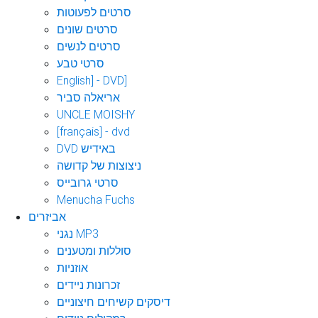
סרטים לפעוטות
סרטים שונים
סרטים לנשים
סרטי טבע
English] - DVD]
אריאלה סביר
UNCLE MOISHY
[français] - dvd
DVD באידיש
ניצוצות של קדושה
סרטי גרובייס
Menucha Fuchs
אביזרים
נגני MP3
סוללות ומטענים
אוזניות
זכרונות ניידים
דיסקים קשיחים חיצוניים