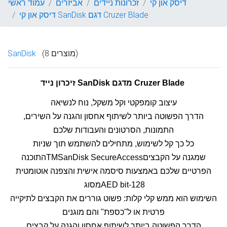
דיסק און קי
זכרונות ניידים
אביזרים
עמוד ראשי
דיסק און קי SanDisk דגם Cruzer Blade
(8 מוצרים)
SanDisk
זיכרון נייד SanDisk מדגם Cruzer Blade
עיצוב קומפקטי וקל משקל, נוח לנשיאה
הדרך הפשוטה ביותר לשיתוף אחסון והגנה על השירים,
התמונות, הסרטונים והעבודות שלכם
כל כך קל לשימוש, מתחילים להשתמש תוך שניות
התוכנה ‏TM‏SanDisk SecureAccess‏ שמגנה על הקבצים
הפרטיים שלכם באמצעות סיסמה אישית והצפנה אוטומטית
השימוש הוא ממש קלי קלות: פשוט גוררים את הקבצים לתיקייה
פרטית או ל"כספת" והם מוגנים
הדרך הפשוטה ביותר לשיתוף אחסון והגנה על קבצים