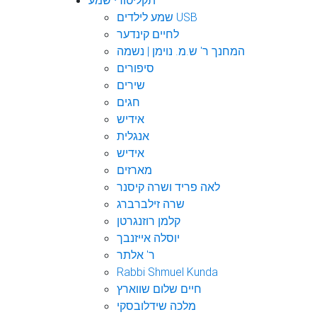
תקליטורי שמע
שמע לילדים USB
לחיים קינדער
המחנך ר' ש.מ. נוימן | נשמה
סיפורים
שירים
חגים
אידיש
אנגלית
אידיש
מארזים
לאה פריד ושרה קיסנר
שרה זילברברג
קלמן רוזנגרטן
יוסלה אייזנבך
ר' אלתר
Rabbi Shmuel Kunda
חיים שלום שווארץ
מלכה שידלובסקי