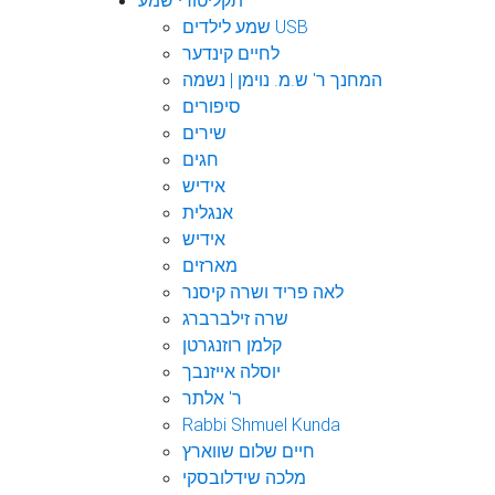
תקליטורי שמע
שמע לילדים USB
לחיים קינדער
המחנך ר' ש.מ. נוימן | נשמה
סיפורים
שירים
חגים
אידיש
אנגלית
אידיש
מארזים
לאה פריד ושרה קיסנר
שרה זילברברג
קלמן רוזנגרטן
יוסלה אייזנבך
ר' אלתר
Rabbi Shmuel Kunda
חיים שלום שווארץ
מלכה שידלובסקי