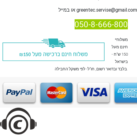
greentec.servise@gmail.com
או במייל
050-8-666-800
*משלוח
חינם מעל
150 ש"ח -
בישראל
, חו"ל- לפי משקל החבילה.
בלבד
ובדואר רשום