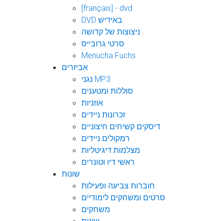
[français] - dvd
DVD באידיש
ניצוצות של קדושה
סרטי גרובייס
Menucha Fuchs
אביזרים
נגני MP3
סוללות ומטענים
אוזניות
זכרונות ניידים
דיסקים קשיחים חיצוניים
רמקולים ניידים
מצלמות דיגיטליות
ראשי דיו וטונרים
שונות
חוברות צביעה ופעילות
סרטים ומשחקים לימודיים
משחקים