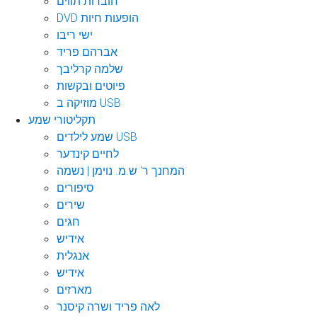
חוברות תווים
DVD הופעות חיות
ישי ריבו
אברהם פריד
שלמה קרליבך
פיוטים ובקשות
מוזיקה ב USB
תקליטורי שמע
שמע לילדים USB
לחיים קינדער
המחנך ר' ש.מ. נוימן | נשמה
סיפורים
שירים
חגים
אידיש
אנגלית
אידיש
מארזים
לאה פריד ושרה קיסנר