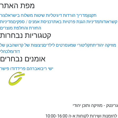
מפת האתר
תקנון
מדריך הורדות דיגיטליות
שיטות משלוח בישראל
צור
קשר
אודות
מדיניות הגנת פרטיות באתר
כניסת אמנים / ספקים
מדיניות
החזרת והחלפת מוצרים
קטגוריות נבחרות
מוזיקה יהודית
תקליטורי שמע
סרטים לילדים
ניצוצות של קדושה
בגן של
דודו
מלכהלי
אומנים נבחרים
ישי ריבו
אברהם פריד
דודו פישר
גרינטק - מוזיקה ותוכן יהודי
שירות לקוחות א-ה 10:00-16:00
להזמנות ו