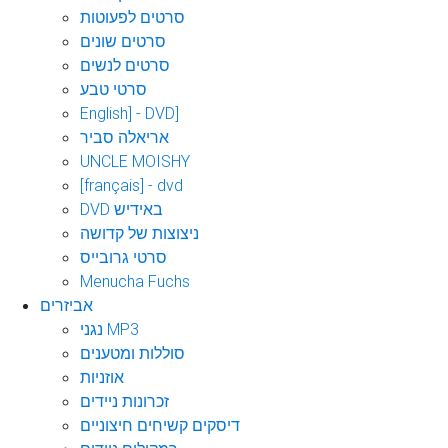
סרטים לפעוטות
סרטים שונים
סרטים לנשים
סרטי טבע
English] - DVD]
אריאלה סביר
UNCLE MOISHY
[français] - dvd
DVD באידיש
ניצוצות של קדושה
סרטי גרובייס
Menucha Fuchs
אביזרים
נגני MP3
סוללות ומטענים
אוזניות
זכרונות ניידים
דיסקים קשיחים חיצוניים