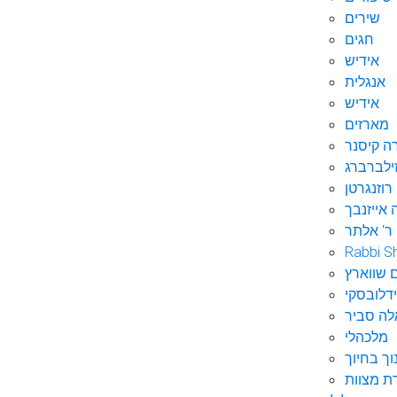
שירים
חגים
אידיש
אנגלית
אידיש
מארזים
ה קיסנר
ילברברג
רוזנגרטן
 אייזנבך
ר' אלתר
Rabbi S
 שווארץ
דלובסקי
לה סביר
מלכהלי
וך בחיוך
ת מצוות