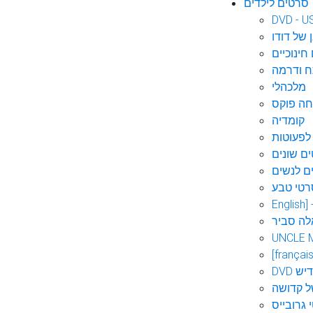
סרטים לילדים
DVD - U
 של דודו
חינוכיים
 ודרמה
מלכהלי
חה פוקס
קומדיה
לפעוטות
ם שונים
ם לנשים
רטי טבע
English]
לה סביר
UNCLE 
[français
אידיש
ל קדושה
 גרובייס