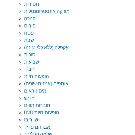
חסידית
מוזיקה אינסטרומנטלית
חנוכה
פורים
פסח
שבת
אקפלה (ללא כלי נגינה)
סוכות
שבועות
חב"ד
הופעות חיות
אוספים (אמנים שונים)
ימים נוראים
יידיש
חוברות תווים
DVD הופעות חיות
ישי ריבו
אברהם פריד
שלמה קרליבך