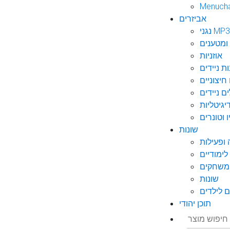
Menuch
אביזרים
גני MP3
ומטענים
אוזניות
ות ניידים
חיצוניים
ם ניידים
גיטליות
 וטונרים
שונות
ופעילות
ימודיים
משחקים
שונות
 לילדים
תוכן יהודי