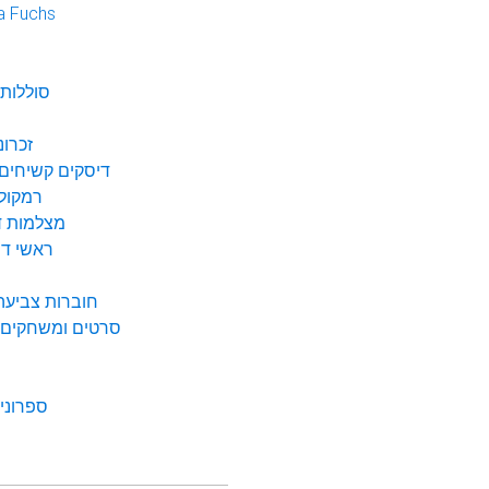
a Fuchs
נ
סוללות 
זכרונ
דיסקים קשיחים 
רמקולי
מצלמות די
ראשי דיו
חוברות צביעה 
סרטים ומשחקים ל
ספרונים