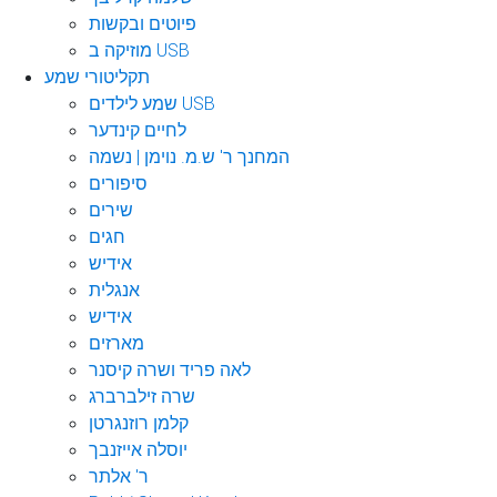
פיוטים ובקשות
מוזיקה ב USB
תקליטורי שמע
שמע לילדים USB
לחיים קינדער
המחנך ר' ש.מ. נוימן | נשמה
סיפורים
שירים
חגים
אידיש
אנגלית
אידיש
מארזים
לאה פריד ושרה קיסנר
שרה זילברברג
קלמן רוזנגרטן
יוסלה אייזנבך
ר' אלתר