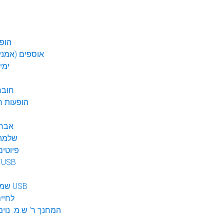
הופע
אוספים (אמנים
ימי
חובר
DVD הופעות 
אברה
שלמה 
פיוטים
מוזיקה ב USB
שמע לילדים USB
לחיי
המחנך ר' ש.מ. נוימ