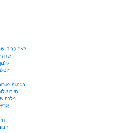
לאה פריד ושר
שרה ז
קלמן 
יוסלה
hmuel Kunda
חיים שלום
מלכה שי
אריא
חינ
חבור