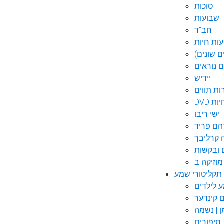
סוכות
שבועות
חב"ד
ות חיות
 שונים)
ם נוראים
יידיש
ות תווים
חיות
ישי ריבו
ם פריד
קרליבך
 ובקשות
תקליטורי שמע
ם קינדער
ן | נשמה
סיפורים