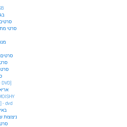
SB
בגן
סרטים 
סרטי מתח
מנו
סרטים 
סרטי
סרטי
ס
 - DVD]
אריא
MOISHY
] - dvd
DVD ב
ניצוצות ש
סרטי