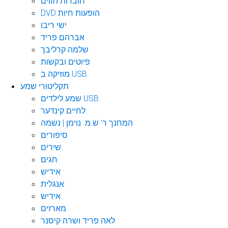
חוברות תווים
DVD הופעות חיות
ישי ריבו
אברהם פריד
שלמה קרליבך
פיוטים ובקשות
מוזיקה ב USB
תקליטורי שמע
שמע לילדים USB
לחיים קינדער
המחנך ר' ש.מ. נוימן | נשמה
סיפורים
שירים
חגים
אידיש
אנגלית
אידיש
מארזים
לאה פריד ושרה קיסנר