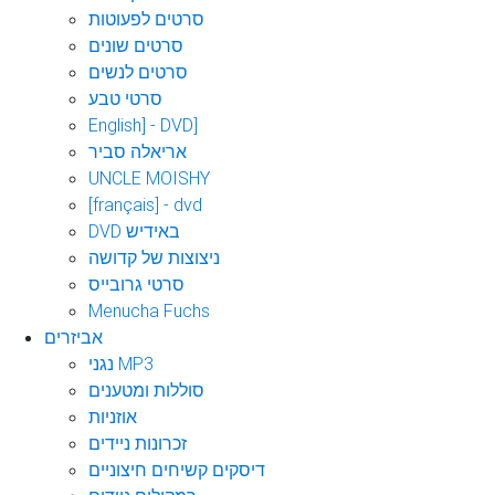
סרטים לפעוטות
סרטים שונים
סרטים לנשים
סרטי טבע
English] - DVD]
אריאלה סביר
UNCLE MOISHY
[français] - dvd
DVD באידיש
ניצוצות של קדושה
סרטי גרובייס
Menucha Fuchs
אביזרים
נגני MP3
סוללות ומטענים
אוזניות
זכרונות ניידים
דיסקים קשיחים חיצוניים