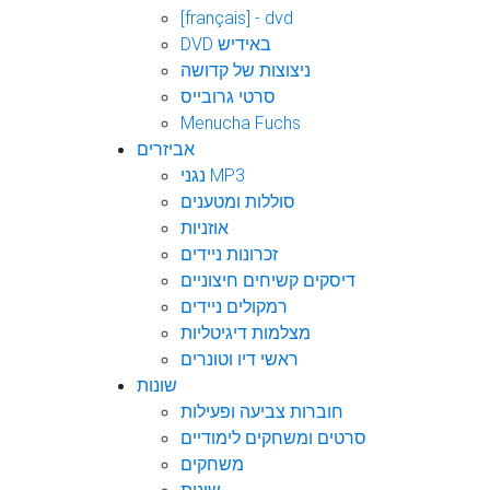
[français] - dvd
DVD באידיש
ניצוצות של קדושה
סרטי גרובייס
Menucha Fuchs
אביזרים
נגני MP3
סוללות ומטענים
אוזניות
זכרונות ניידים
דיסקים קשיחים חיצוניים
רמקולים ניידים
מצלמות דיגיטליות
ראשי דיו וטונרים
שונות
חוברות צביעה ופעילות
סרטים ומשחקים לימודיים
משחקים