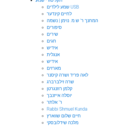
תקליטורי שמע
שמע לילדים USB
לחיים קינדער
המחנך ר' ש.מ. נוימן | נשמה
סיפורים
שירים
חגים
אידיש
אנגלית
אידיש
מארזים
לאה פריד ושרה קיסנר
שרה זילברברג
קלמן רוזנגרטן
יוסלה אייזנבך
ר' אלתר
Rabbi Shmuel Kunda
חיים שלום שווארץ
מלכה שידלובסקי