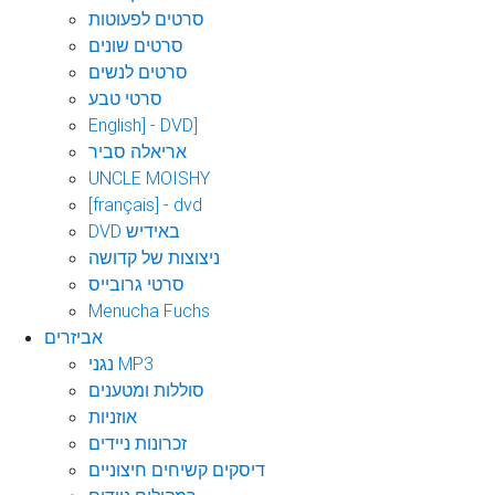
סרטים לפעוטות
סרטים שונים
סרטים לנשים
סרטי טבע
English] - DVD]
אריאלה סביר
UNCLE MOISHY
[français] - dvd
DVD באידיש
ניצוצות של קדושה
סרטי גרובייס
Menucha Fuchs
אביזרים
נגני MP3
סוללות ומטענים
אוזניות
זכרונות ניידים
דיסקים קשיחים חיצוניים