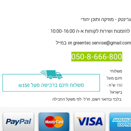
גרינטק - מוזיקה ותוכן יהודי
שירות לקוחות א-ה 10:00-16:00
להזמנות ו
greentec.servise@gmail.com
או במייל
050-8-666-800
*משלוח
חינם מעל
150 ש"ח -
בישראל
, חו"ל- לפי משקל החבילה.
בלבד
ובדואר רשום