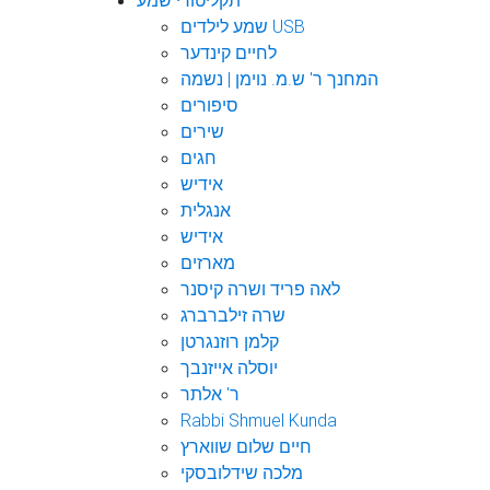
תקליטורי שמע
שמע לילדים USB
לחיים קינדער
המחנך ר' ש.מ. נוימן | נשמה
סיפורים
שירים
חגים
אידיש
אנגלית
אידיש
מארזים
לאה פריד ושרה קיסנר
שרה זילברברג
קלמן רוזנגרטן
יוסלה אייזנבך
ר' אלתר
Rabbi Shmuel Kunda
חיים שלום שווארץ
מלכה שידלובסקי