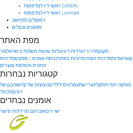
ראשי דיו למדפסות CANON
ראשי דיו למדפסות Lexmark
רמקולים למחשב
מטענים וכבלים
מפת האתר
תקנון
מדריך הורדות דיגיטליות
שיטות משלוח בישראל
צור
קשר
אודות
מדיניות הגנת פרטיות באתר
כניסת אמנים / ספקים
מדיניות
החזרת והחלפת מוצרים
קטגוריות נבחרות
מוזיקה יהודית
תקליטורי שמע
סרטים לילדים
ניצוצות של קדושה
בגן של
דודו
מלכהלי
אומנים נבחרים
ישי ריבו
אברהם פריד
דודו פישר