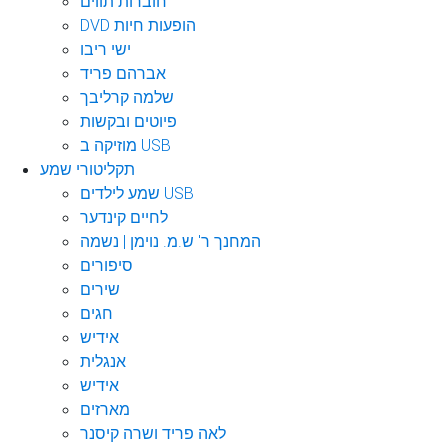
חוברות תווים
DVD הופעות חיות
ישי ריבו
אברהם פריד
שלמה קרליבך
פיוטים ובקשות
מוזיקה ב USB
תקליטורי שמע
שמע לילדים USB
לחיים קינדער
המחנך ר' ש.מ. נוימן | נשמה
סיפורים
שירים
חגים
אידיש
אנגלית
אידיש
מארזים
לאה פריד ושרה קיסנר