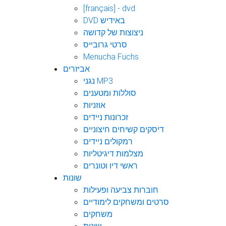
[français] - dvd
DVD באידיש
ניצוצות של קדושה
סרטי גרובייס
Menucha Fuchs
אביזרים
נגני MP3
סוללות ומטענים
אוזניות
זכרונות ניידים
דיסקים קשיחים חיצוניים
רמקולים ניידים
מצלמות דיגיטליות
ראשי דיו וטונרים
שונות
חוברות צביעה ופעילות
סרטים ומשחקים לימודיים
משחקים