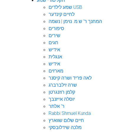
תקליטורי שמע
שמע לילדים USB
לחיים קינדער
המחנך ר' ש.מ. נוימן | נשמה
סיפורים
שירים
חגים
אידיש
אנגלית
אידיש
מארזים
לאה פריד ושרה קיסנר
שרה זילברברג
קלמן רוזנגרטן
יוסלה אייזנבך
ר' אלתר
Rabbi Shmuel Kunda
חיים שלום שווארץ
מלכה שידלובסקי