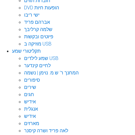
חוברות תווים
DVD הופעות חיות
ישי ריבו
אברהם פריד
שלמה קרליבך
פיוטים ובקשות
מוזיקה ב USB
תקליטורי שמע
שמע לילדים USB
לחיים קינדער
המחנך ר' ש.מ. נוימן | נשמה
סיפורים
שירים
חגים
אידיש
אנגלית
אידיש
מארזים
לאה פריד ושרה קיסנר