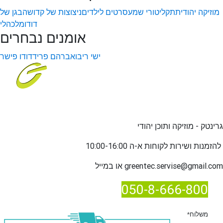
מוזיקה יהודית
תקליטורי שמע
סרטים לילדים
ניצוצות של קדושה
בגן של
דודו
מלכהלי
אומנים נבחרים
ישי ריבו
אברהם פריד
דודו פישר
גרינטק - מוזיקה ותוכן יהודי
שירות לקוחות א-ה 10:00-16:00
להזמנות ו
greentec.servise@gmail.com
או במייל
050-8-666-800
*משלוח