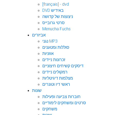
[français] - dvd
DVD באידיש
ניצוצות של קדושה
סרטי גרובייס
Menucha Fuchs
אביזרים
נגני MP3
סוללות ומטענים
אוזניות
זכרונות ניידים
דיסקים קשיחים חיצוניים
רמקולים ניידים
מצלמות דיגיטליות
ראשי דיו וטונרים
שונות
חוברות צביעה ופעילות
סרטים ומשחקים לימודיים
משחקים