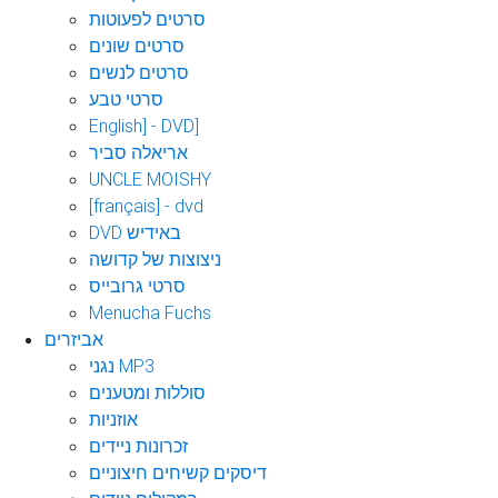
סרטים לפעוטות
סרטים שונים
סרטים לנשים
סרטי טבע
English] - DVD]
אריאלה סביר
UNCLE MOISHY
[français] - dvd
DVD באידיש
ניצוצות של קדושה
סרטי גרובייס
Menucha Fuchs
אביזרים
נגני MP3
סוללות ומטענים
אוזניות
זכרונות ניידים
דיסקים קשיחים חיצוניים