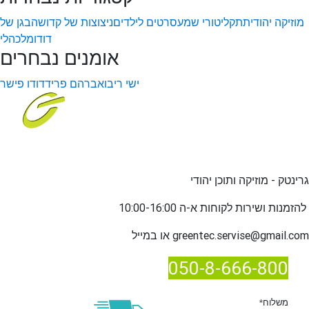
מוזיקה יהודית
תקליטורי שמע
סרטים לילדים
ניצוצות של קדושה
בגן של
דודו
מלכהלי
אומנים נבחרים
ישי ריבו
אברהם פריד
דודו פישר
גרינטק - מוזיקה ותוכן יהודי
שירות לקוחות א-ה 10:00-16:00
להזמנות ו
greentec.servise@gmail.com
או במייל
050-8-666-800
*משלוח