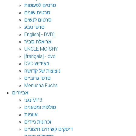
סרטים לפעוטות
סרטים שונים
סרטים לנשים
סרטי טבע
English] - DVD]
אריאלה סביר
UNCLE MOISHY
[français] - dvd
DVD באידיש
ניצוצות של קדושה
סרטי גרובייס
Menucha Fuchs
אביזרים
נגני MP3
סוללות ומטענים
אוזניות
זכרונות ניידים
דיסקים קשיחים חיצוניים