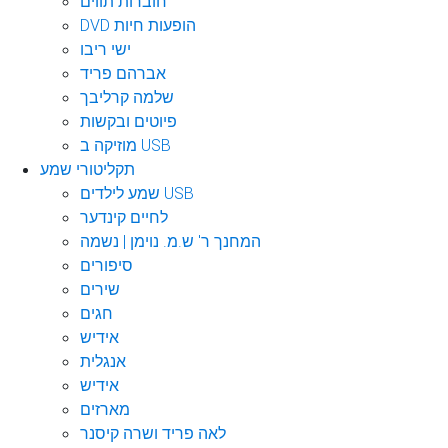
חוברות תווים
DVD הופעות חיות
ישי ריבו
אברהם פריד
שלמה קרליבך
פיוטים ובקשות
מוזיקה ב USB
תקליטורי שמע
שמע לילדים USB
לחיים קינדער
המחנך ר' ש.מ. נוימן | נשמה
סיפורים
שירים
חגים
אידיש
אנגלית
אידיש
מארזים
לאה פריד ושרה קיסנר