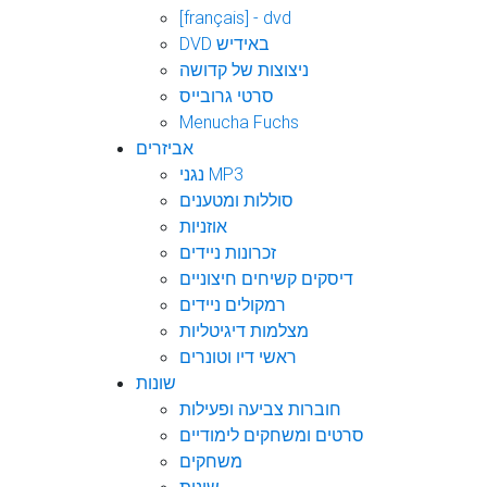
[français] - dvd
DVD באידיש
ניצוצות של קדושה
סרטי גרובייס
Menucha Fuchs
אביזרים
נגני MP3
סוללות ומטענים
אוזניות
זכרונות ניידים
דיסקים קשיחים חיצוניים
רמקולים ניידים
מצלמות דיגיטליות
ראשי דיו וטונרים
שונות
חוברות צביעה ופעילות
סרטים ומשחקים לימודיים
משחקים