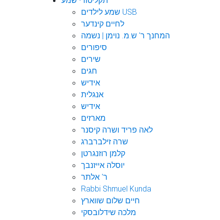
תקליטורי שמע
שמע לילדים USB
לחיים קינדער
המחנך ר' ש.מ. נוימן | נשמה
סיפורים
שירים
חגים
אידיש
אנגלית
אידיש
מארזים
לאה פריד ושרה קיסנר
שרה זילברברג
קלמן רוזנגרטן
יוסלה אייזנבך
ר' אלתר
Rabbi Shmuel Kunda
חיים שלום שווארץ
מלכה שידלובסקי