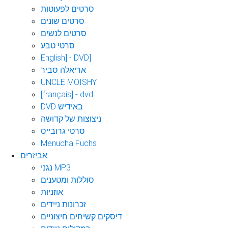
סרטים לפעוטות
סרטים שונים
סרטים לנשים
סרטי טבע
English] - DVD]
אריאלה סביר
UNCLE MOISHY
[français] - dvd
DVD באידיש
ניצוצות של קדושה
סרטי גרובייס
Menucha Fuchs
אביזרים
נגני MP3
סוללות ומטענים
אוזניות
זכרונות ניידים
דיסקים קשיחים חיצוניים