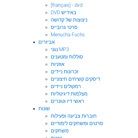
[français] - dvd
DVD באידיש
ניצוצות של קדושה
סרטי גרובייס
Menucha Fuchs
אביזרים
נגני MP3
סוללות ומטענים
אוזניות
זכרונות ניידים
דיסקים קשיחים חיצוניים
רמקולים ניידים
מצלמות דיגיטליות
ראשי דיו וטונרים
שונות
חוברות צביעה ופעילות
סרטים ומשחקים לימודיים
משחקים