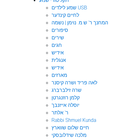
תקליטורי שמע
שמע לילדים USB
לחיים קינדער
המחנך ר' ש.מ. נוימן | נשמה
סיפורים
שירים
חגים
אידיש
אנגלית
אידיש
מארזים
לאה פריד ושרה קיסנר
שרה זילברברג
קלמן רוזנגרטן
יוסלה אייזנבך
ר' אלתר
Rabbi Shmuel Kunda
חיים שלום שווארץ
מלכה שידלובסקי