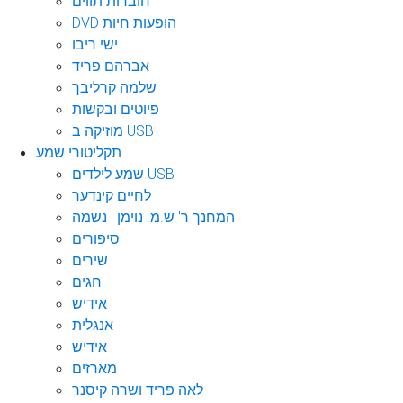
חוברות תווים
DVD הופעות חיות
ישי ריבו
אברהם פריד
שלמה קרליבך
פיוטים ובקשות
מוזיקה ב USB
תקליטורי שמע
שמע לילדים USB
לחיים קינדער
המחנך ר' ש.מ. נוימן | נשמה
סיפורים
שירים
חגים
אידיש
אנגלית
אידיש
מארזים
לאה פריד ושרה קיסנר