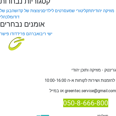
קטגוריות נבחרות
מוזיקה יהודית
תקליטורי שמע
סרטים לילדים
ניצוצות של קדושה
בגן של
דודו
מלכהלי
אומנים נבחרים
ישי ריבו
אברהם פריד
דודו פישר
גרינטק - מוזיקה ותוכן יהודי
שירות לקוחות א-ה 10:00-16:00
להזמנות ו
greentec.servise@gmail.com
או במייל
050-8-666-800
*משלוח