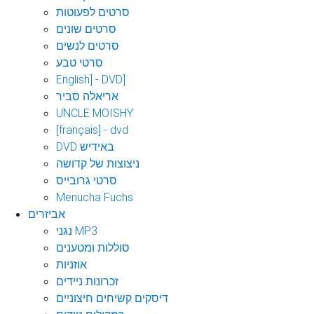
סרטים לפעוטות
סרטים שונים
סרטים לנשים
סרטי טבע
English] - DVD]
אריאלה סביר
UNCLE MOISHY
[français] - dvd
DVD באידיש
ניצוצות של קדושה
סרטי גרובייס
Menucha Fuchs
אביזרים
נגני MP3
סוללות ומטענים
אוזניות
זכרונות ניידים
דיסקים קשיחים חיצוניים