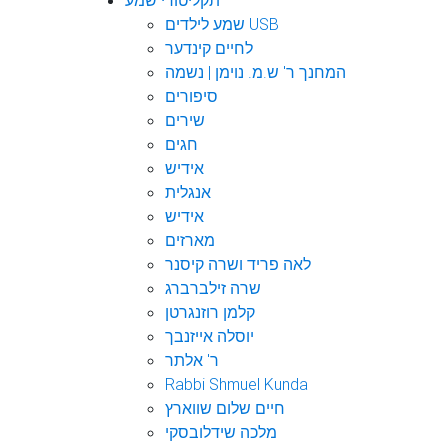
תקליטורי שמע
שמע לילדים USB
לחיים קינדער
המחנך ר' ש.מ. נוימן | נשמה
סיפורים
שירים
חגים
אידיש
אנגלית
אידיש
מארזים
לאה פריד ושרה קיסנר
שרה זילברברג
קלמן רוזנגרטן
יוסלה אייזנבך
ר' אלתר
Rabbi Shmuel Kunda
חיים שלום שווארץ
מלכה שידלובסקי