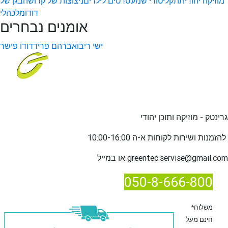
מוזיקה יהודית
תקליטורי שמע
סרטים לילדים
ניצוצות של קדושה
בגן של
דודו
מלכהלי
אומנים נבחרים
ישי ריבו
אברהם פריד
דודו פישר
גרינטק - מוזיקה ותוכן יהודי
שירות לקוחות א-ה 10:00-16:00
להזמנות ו
greentec.servise@gmail.com
או במייל
050-8-666-800
*משלוח
חינם מעל