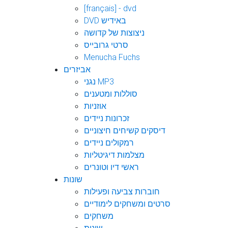
[français] - dvd
DVD באידיש
ניצוצות של קדושה
סרטי גרובייס
Menucha Fuchs
אביזרים
נגני MP3
סוללות ומטענים
אוזניות
זכרונות ניידים
דיסקים קשיחים חיצוניים
רמקולים ניידים
מצלמות דיגיטליות
ראשי דיו וטונרים
שונות
חוברות צביעה ופעילות
סרטים ומשחקים לימודיים
משחקים