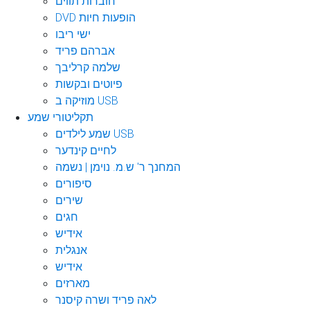
חוברות תווים
DVD הופעות חיות
ישי ריבו
אברהם פריד
שלמה קרליבך
פיוטים ובקשות
מוזיקה ב USB
תקליטורי שמע
שמע לילדים USB
לחיים קינדער
המחנך ר' ש.מ. נוימן | נשמה
סיפורים
שירים
חגים
אידיש
אנגלית
אידיש
מארזים
לאה פריד ושרה קיסנר