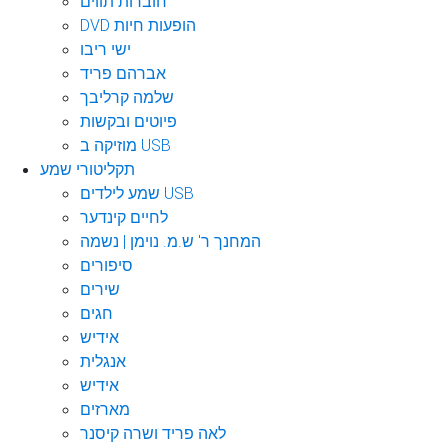
חוברות תווים
DVD הופעות חיות
ישי ריבו
אברהם פריד
שלמה קרליבך
פיוטים ובקשות
מוזיקה ב USB
תקליטורי שמע
שמע לילדים USB
לחיים קינדער
המחנך ר' ש.מ. נוימן | נשמה
סיפורים
שירים
חגים
אידיש
אנגלית
אידיש
מארזים
לאה פריד ושרה קיסנר