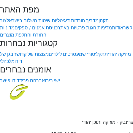
מפת האתר
תקנון
מדריך הורדות דיגיטליות
שיטות משלוח בישראל
צור
קשר
אודות
מדיניות הגנת פרטיות באתר
כניסת אמנים / ספקים
מדיניות
החזרת והחלפת מוצרים
קטגוריות נבחרות
מוזיקה יהודית
תקליטורי שמע
סרטים לילדים
ניצוצות של קדושה
בגן של
דודו
מלכהלי
אומנים נבחרים
ישי ריבו
אברהם פריד
דודו פישר
גרינטק - מוזיקה ותוכן יהודי