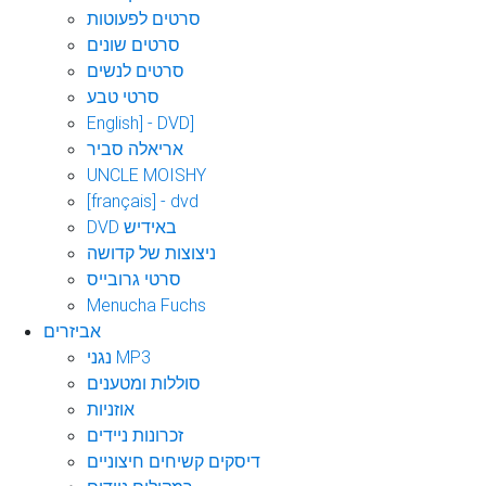
סרטים לפעוטות
סרטים שונים
סרטים לנשים
סרטי טבע
English] - DVD]
אריאלה סביר
UNCLE MOISHY
[français] - dvd
DVD באידיש
ניצוצות של קדושה
סרטי גרובייס
Menucha Fuchs
אביזרים
נגני MP3
סוללות ומטענים
אוזניות
זכרונות ניידים
דיסקים קשיחים חיצוניים