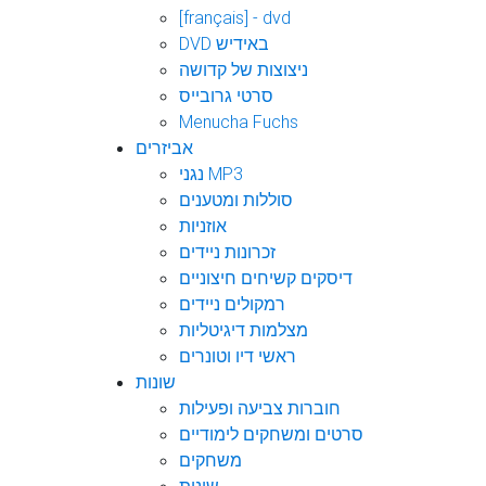
[français] - dvd
DVD באידיש
ניצוצות של קדושה
סרטי גרובייס
Menucha Fuchs
אביזרים
נגני MP3
סוללות ומטענים
אוזניות
זכרונות ניידים
דיסקים קשיחים חיצוניים
רמקולים ניידים
מצלמות דיגיטליות
ראשי דיו וטונרים
שונות
חוברות צביעה ופעילות
סרטים ומשחקים לימודיים
משחקים