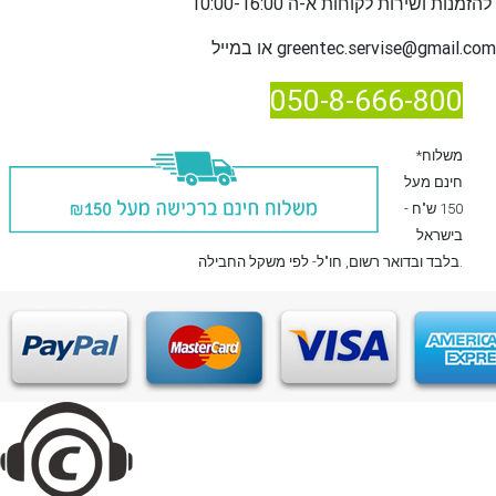
שירות לקוחות א-ה 10:00-16:00
להזמנות ו
greentec.servise@gmail.com
או במייל
050-8-666-800
*משלוח
חינם מעל
150 ש"ח -
בישראל
, חו"ל- לפי משקל החבילה.
בלבד
ובדואר רשום