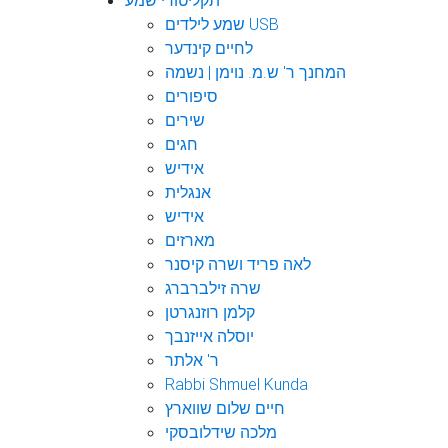
תקליטורי שמע
שמע לילדים USB
לחיים קינדער
המחנך ר' ש.מ. נוימן | נשמה
סיפורים
שירים
חגים
אידיש
אנגלית
אידיש
מארזים
לאה פריד ושרה קיסנר
שרה זילברברג
קלמן רוזנגרטן
יוסלה אייזנבך
ר' אלתר
Rabbi Shmuel Kunda
חיים שלום שווארץ
מלכה שידלובסקי